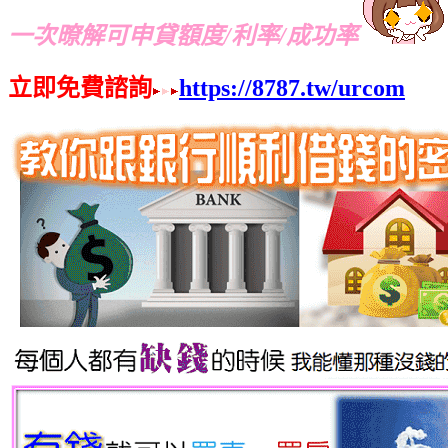
一次暸解可申貸額度/利率/成功率
立即免費諮詢
https://8787.tw/urcom